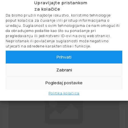
Upravljajte pristankom
za kolačiće
Da bismo pružili najbolje iskustvo, koristimo tehnologije
poput kolačića za čuvanje i/ili pristup informacijama o
uređaju. Suglasnost s ovim tehnologijama će nam omogućiti
Termomontelektro d.o.o.
da obrađujemo podatke kao što su ponašanje pri
pregledavanju ili jedinstveni ID-ovi na ovoj web stranici.
Nepristanak ili povlačenje suglasnosti može negativno
utjecati na određene karakteristike i funkcije.
PROČITAJTE VIŠE
Prihvati
Zabrani
Pogledaj postavke
Politika kolačića