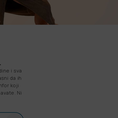
.
ine i sva
asni da ih
for koji
avate. Ni