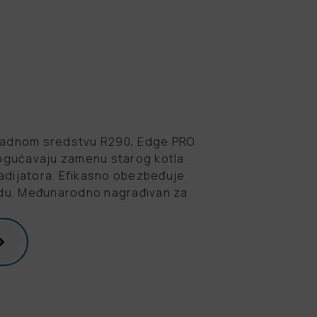
hladnom sredstvu R290, Edge PRO
ogućavaju zamenu starog kotla
adijatora. Efikasno obezbeđuje
vodu. Međunarodno nagrađivan za