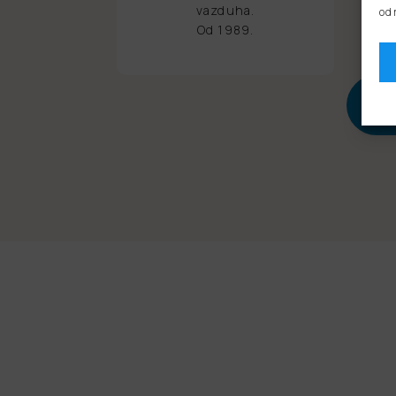
vazduha.
od
Od 1989.
Poš