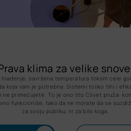
Prava klima za velike snove
, hlađenje, savršena temperatura tokom cele god
a koja vam je potrebna. Sistemi toliko tihi i efik
i ne primećujete. To je ono što Clivet pruža: kom
vno funkcioniše, tako da ne morate da se suzdrž
za svoju publiku, ni za bilo koga.