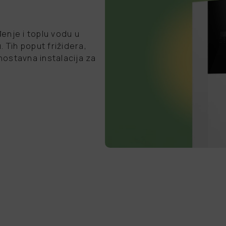
enje i toplu vodu u
Tih poput frižidera,
ostavna instalacija za