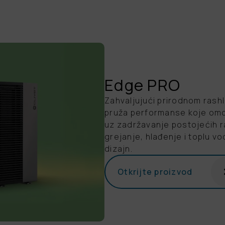
Edge PRO
Zahvaljujući prirodnom ras
pruža performanse koje om
uz zadržavanje postojećih r
grejanje, hlađenje i toplu 
dizajn.
Otkrijte proizvod