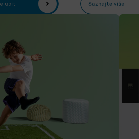
te upit
Saznajte više