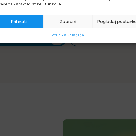
ređene karakteristike i funkcije.
Prihvati
Zabrani
Pogledaj postavk
Politika kolačića
aljite upit
Saznajte više