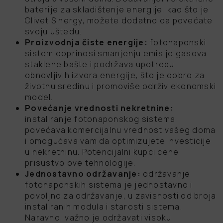
baterije za skladištenje energije, kao što je
Clivet Sinergy, možete dodatno da povećate
svoju uštedu.
Proizvodnja čiste energije:
fotonaponski
sistem doprinosi smanjenju emisije gasova
staklene bašte i podržava upotrebu
obnovljivih izvora energije, što je dobro za
životnu sredinu i promoviše održiv ekonomski
model.
Povećanje vrednosti nekretnine:
instaliranje fotonaponskog sistema
povećava komercijalnu vrednost vašeg doma
i omogućava vam da optimizujete investicije
u nekretninu. Potencijalni kupci cene
prisustvo ove tehnologije.
Jednostavno održavanje:
održavanje
fotonaponskih sistema je jednostavno i
povoljno za održavanje, u zavisnosti od broja
instaliranih modula i starosti sistema.
Naravno, važno je održavati visoku