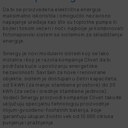
Funkcija samočišćenja
Da bi se proizvedena električna energija
maksimalno iskoristila i omogućilo nezavisno
Opciono Wi-Fi upravljanje
Veoma visok stepen energetske
napajanje uređaja kao što su toplotne pumpe ili
efikasnosti
bojleri tokom večeri i noći, najbolje je kombinovati
fotonaponski sistem sa sistemom za skladištenje
Prošireni radni raspon pri spoljašnjim
energije.
temperaturama od -30 do +50 °C
Upravljanje nivoom vlažnosti vazduha
Sinergy je novi modularni sistem koji se lako
instalira i koji je razvila kompanija Clivet da bi
Komfor u svakoj situaciji zahvaljujući
Dizajniran za životnu sredinu i
podržala kuće u postizanju energetske
inteligentnom "Eye" senzoru
budućnost
nezavisnosti. Savršen za nove i renovirane
objekte, sistem je dostupan u četiri kapaciteta,
Wi-Fi / Pametno upravljanje putem
Koristi R290, prirodni radni medijum
od 5 kWh (za manje stambene prostore) do 20
aplikacije ili glasovne kontrole uz
za optimalnu udobnost i usklađenost
kWh (za veće i srednje stambene jedinice).
pomoć sistema Amazon Alexa ili
s evropskim propisima
Vodeći Sinergy proizvodi kompanije Clivet takođe
Google Assistant
uključuju specijalnu tehnologiju proizvodnje
Funkcija samočišćenja
litijum-gvozdeno-fosfatnih baterija, koje
Wi-Fi
garantuju ukupan životni vek od 10.000 ciklusa
punjenja i pražnjenja.