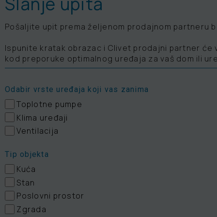
Slanje upita
Pošaljite upit prema željenom prodajnom partneru 
Ispunite kratak obrazac i Clivet prodajni partner ć
kod preporuke optimalnog uređaja za vaš dom ili ur
Odabir vrste uređaja koji vas zanima
Toplotne pumpe
Klima uređaji
Ventilacija
Tip objekta
Kuća
Stan
Poslovni prostor
Zgrada