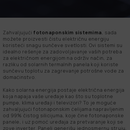
Zahvaljujući
fotonaponskim sistemima
, sada
možete proizvesti čistu električnu energiju
koristeći snagu sunčeve svetlosti. Ovi sistemi su
idealno rešenje za zadovoljavanje vaših potreba
za električnom energijom na održiv način, za
razliku od solarnih termalnih panela koji koriste
sunčevu toplotu za zagrevanje potrošne vode za
domaćinstvo.
Kako solarna energija postaje električna energija
koja napaja vaše uređaje kao što su toplotne
pumpe, klima uređaji i televizori? To je moguće
zahvaljujući fotonaponskim ćelijama napravljenim
od 99% čistog silicijuma, koje čine fotonaponske
panele, i uz pomoć uređaja za pretvaranje koji se
zove inverter. Paneli generišu jednosmernu struju,