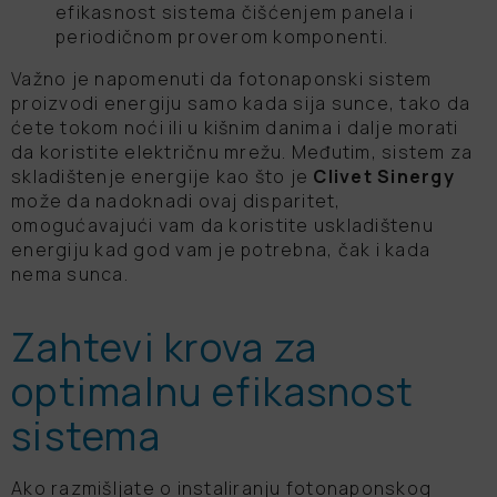
efikasnost sistema čišćenjem panela i
periodičnom proverom komponenti.
Važno je napomenuti da fotonaponski sistem
proizvodi energiju samo kada sija sunce, tako da
ćete tokom noći ili u kišnim danima i dalje morati
da koristite električnu mrežu. Međutim, sistem za
skladištenje energije kao što je
Clivet Sinergy
može da nadoknadi ovaj disparitet,
omogućavajući vam da koristite uskladištenu
energiju kad god vam je potrebna, čak i kada
nema sunca.
Zahtevi krova za
optimalnu efikasnost
sistema
Ako razmišljate o instaliranju fotonaponskog