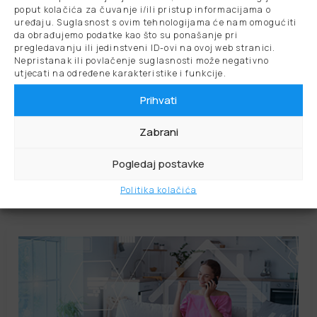
poput kolačića za čuvanje i/ili pristup informacijama o
uređaju. Suglasnost s ovim tehnologijama će nam omogućiti
da obrađujemo podatke kao što su ponašanje pri
pregledavanju ili jedinstveni ID-ovi na ovoj web stranici.
Nepristanak ili povlačenje suglasnosti može negativno
utjecati na određene karakteristike i funkcije.
Prihvati
Zabrani
SINERGY by Clivet: sistem prilagođen vašem
Pogledaj postavke
domu, energija prilagođena vašoj porodici
Politika kolačića
Pročitajte više