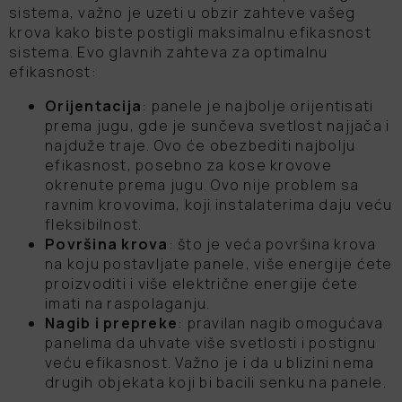
sistema, važno je uzeti u obzir zahteve vašeg
krova kako biste postigli maksimalnu efikasnost
sistema. Evo glavnih zahteva za optimalnu
efikasnost:
Orijentacija
: panele je najbolje orijentisati
prema jugu, gde je sunčeva svetlost najjača i
najduže traje. Ovo će obezbediti najbolju
efikasnost, posebno za kose krovove
okrenute prema jugu. Ovo nije problem sa
ravnim krovovima, koji instalaterima daju veću
fleksibilnost.
Površina krova
: što je veća površina krova
na koju postavljate panele, više energije ćete
proizvoditi i više električne energije ćete
imati na raspolaganju.
Nagib i prepreke
: pravilan nagib omogućava
panelima da uhvate više svetlosti i postignu
veću efikasnost. Važno je i da u blizini nema
drugih objekata koji bi bacili senku na panele.