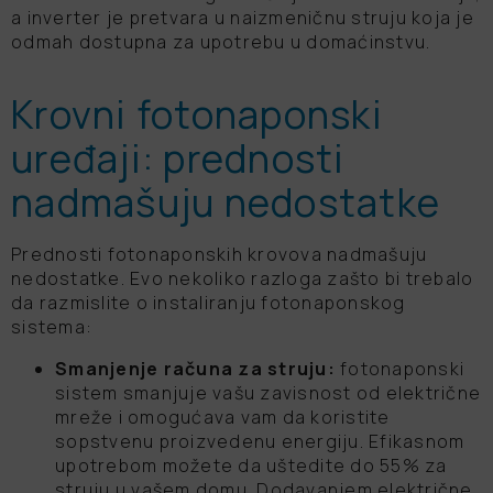
a inverter je pretvara u naizmeničnu struju koja je
odmah dostupna za upotrebu u domaćinstvu.
Krovni fotonaponski
uređaji: prednosti
nadmašuju nedostatke
Prednosti fotonaponskih krovova nadmašuju
nedostatke. Evo nekoliko razloga zašto bi trebalo
da razmislite o instaliranju fotonaponskog
sistema:
Smanjenje računa za struju:
fotonaponski
sistem smanjuje vašu zavisnost od električne
mreže i omogućava vam da koristite
sopstvenu proizvedenu energiju. Efikasnom
upotrebom možete da uštedite do 55% za
struju u vašem domu. Dodavanjem električne