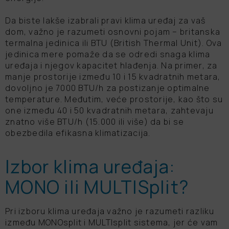
Da biste lakše izabrali pravi klima uređaj za vaš
dom, važno je razumeti osnovni pojam – britanska
termalna jedinica ili BTU (British Thermal Unit). Ova
jedinica mere pomaže da se odredi snaga klima
uređaja i njegov kapacitet hlađenja. Na primer, za
manje prostorije između 10 i 15 kvadratnih metara,
dovoljno je 7000 BTU/h za postizanje optimalne
temperature. Međutim, veće prostorije, kao što su
one između 40 i 50 kvadratnih metara, zahtevaju
znatno više BTU/h (15.000 ili više) da bi se
obezbedila efikasna klimatizacija.
Izbor klima uređaja:
MONO ili MULTISplit?
Pri izboru klima uređaja važno je razumeti razliku
između MONOsplit i MULTIsplit sistema, jer će vam