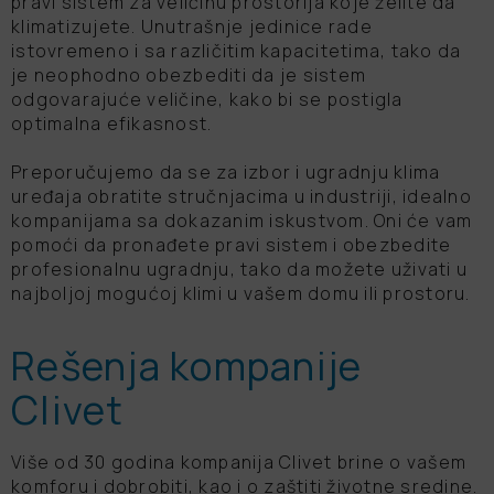
pravi sistem za veličinu prostorija koje želite da
klimatizujete. Unutrašnje jedinice rade
istovremeno i sa različitim kapacitetima, tako da
je neophodno obezbediti da je sistem
odgovarajuće veličine, kako bi se postigla
optimalna efikasnost.
Preporučujemo da se za izbor i ugradnju klima
uređaja obratite stručnjacima u industriji, idealno
kompanijama sa dokazanim iskustvom. Oni će vam
pomoći da pronađete pravi sistem i obezbedite
profesionalnu ugradnju, tako da možete uživati u
najboljoj mogućoj klimi u vašem domu ili prostoru.
Rešenja kompanije
Clivet
Više od 30 godina kompanija Clivet brine o vašem
komforu i dobrobiti, kao i o zaštiti životne sredine.