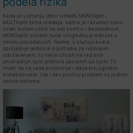
podela rizika
pomoć sistema Amazon Alexa ili
Google Assistant
Funkcija "Prati me"
Kada je u pitanju izbor između MONOsplit i
Višesmerni protok vazduha
MULTIsplit klima uređaja, važno je razumeti kako
svaki sistem utiče na vaš komfor i bezbednost.
Funkcija samočišćenja
MONOsplit sistemi nude očiglednu prednost u
smislu pouzdanosti. Naime, u slučaju kvara
Opciono Wi-Fi upravljanje
Veoma visok stepen energetske
spoljašnje jedinice ili potrebe za rutinskim
efikasnosti
održavanjem, to neće uticati na rad svih
unutrašnjih split jedinica spojenih sa njom. To
Prošireni radni raspon pri spoljašnjim
znači da će vaše prostorije i dalje biti ugodno
temperaturama od -30 do +50 °C
klimatizovane, čak i ako postoji problem sa jednim
Upravljanje nivoom vlažnosti vazduha
delom sistema.
Komfor u svakoj situaciji zahvaljujući
Dizajniran za životnu sredinu i
inteligentnom "Eye" senzoru
budućnost
Wi-Fi / Pametno upravljanje putem
Koristi R290, prirodni radni medijum
aplikacije ili glasovne kontrole uz
za optimalnu udobnost i usklađenost
pomoć sistema Amazon Alexa ili
s evropskim propisima
Google Assistant