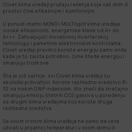
Clivet klima uređaji pružaju rešenja koja vaš dom ili
prostor čine efikasnijim i komfornijim.
U ponudi imamo MONO i MULTIsplit klima uređaje
visoke efikasnosti, energetske klase od A+ do
A+++. Zahvaljujući inovativnoj inverterskoj
tehnologiji i pametnim elektronskim kontrolama,
Clivet uređaji pravilno koriste energiju samo onda
kada je to zaista potrebno, čime štede energiju i
smanjuju troškove.
Šta je još važnije, svi Clivet klima uređaji su
ekološki prihvatljivi. Koriste rashladno sredstvo R-
32 sa niskim GWP indeksom, što znači da značajno
smanjuju emisiju štetnih CO2 gasova u poređenju
sa drugim klima uređajima koji koriste druga
rashladna sredstva.
Sa ovom vrstom klima uređaja ne samo da ćete
uživati u prijatnoj temperaturi u svom domu ili