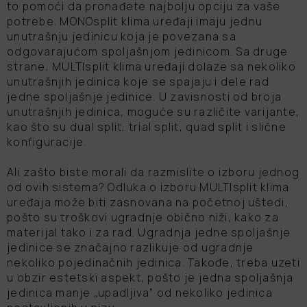
to pomoći da pronađete najbolju opciju za vaše
potrebe. MONOsplit klima uređaji imaju jednu
unutrašnju jedinicu koja je povezana sa
odgovarajućom spoljašnjom jedinicom. Sa druge
strane, MULTIsplit klima uređaji dolaze sa nekoliko
unutrašnjih jedinica koje se spajaju i dele rad
jedne spoljašnje jedinice. U zavisnosti od broja
unutrašnjih jedinica, moguće su različite varijante,
kao što su dual split, trial split, quad split i slične
konfiguracije.
Ali zašto biste morali da razmislite o izboru jednog
od ovih sistema? Odluka o izboru MULTIsplit klima
uređaja može biti zasnovana na početnoj uštedi,
pošto su troškovi ugradnje obično niži, kako za
materijal tako i za rad. Ugradnja jedne spoljašnje
jedinice se značajno razlikuje od ugradnje
nekoliko pojedinačnih jedinica. Takođe, treba uzeti
u obzir estetski aspekt, pošto je jedna spoljašnja
jedinica manje „upadljiva” od nekoliko jedinica