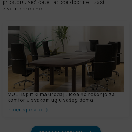
prostoru, već ćete takođe doprineti zaštiti
životne sredine.
MULTIsplit klima uređaji: Idealno rešenje za
komfor u svakom uglu vašeg doma
Pročitajte više