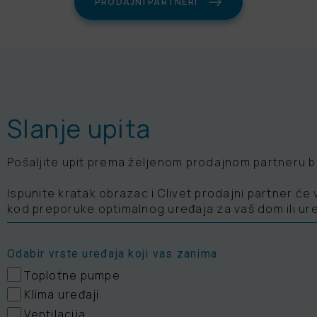
PRODAJNI PARTNERI
Slanje upita
Pošaljite upit prema željenom prodajnom partneru 
Ispunite kratak obrazac i Clivet prodajni partner ć
kod preporuke optimalnog uređaja za vaš dom ili ur
Odabir vrste uređaja koji vas zanima
Toplotne pumpe
Klima uređaji
Ventilacija