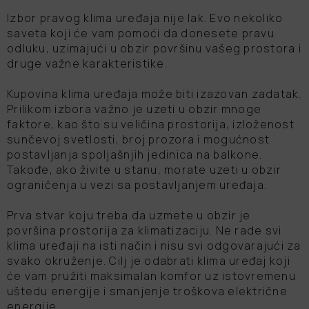
Izbor pravog klima uređaja nije lak. Evo nekoliko
saveta koji će vam pomoći da donesete pravu
odluku, uzimajući u obzir površinu vašeg prostora i
druge važne karakteristike.
Kupovina klima uređaja može biti izazovan zadatak.
Prilikom izbora važno je uzeti u obzir mnoge
faktore, kao što su veličina prostorija, izloženost
sunčevoj svetlosti, broj prozora i mogućnost
postavljanja spoljašnjih jedinica na balkone.
Takođe, ako živite u stanu, morate uzeti u obzir
ograničenja u vezi sa postavljanjem uređaja.
Prva stvar koju treba da uzmete u obzir je
površina prostorija za klimatizaciju. Ne rade svi
klima uređaji na isti način i nisu svi odgovarajući za
svako okruženje. Cilj je odabrati klima uređaj koji
će vam pružiti maksimalan komfor uz istovremenu
uštedu energije i smanjenje troškova električne
energije.