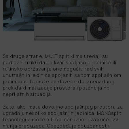
Funkcija samočišćenja
Wi-Fi
Sa druge strane, MULTIsplit klima uređaji su
podložni riziku da će kvar spoljašnje jedinice ili
rutinsko održavanje onemogućiti rad svih
unutrašnjih jedinica spojenih sa tom spoljašnjom
jedinicom. To može da dovede do iznenadnog
prekida klimatizacije prostora i potencijalno
neprijatnih situacija.
Zato, ako imate dovoljno spoljašnjeg prostora za
ugradnju nekoliko spoljašnjih jedinica, MONOsplit
tehnologija može biti odličan izbor i za kuće i za
manja preduzeća. Obezbeđuje pouzdanost i