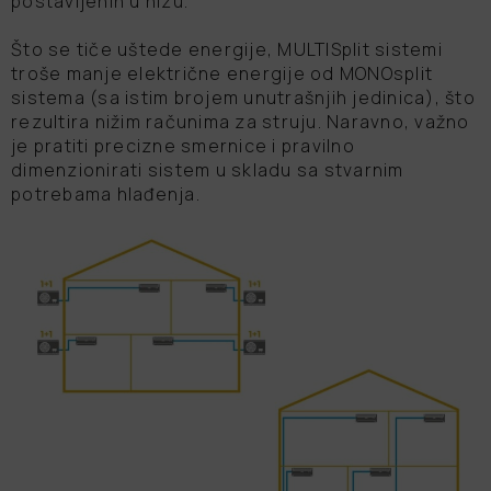
postavljenih u nizu.
Što se tiče uštede energije, MULTISplit sistemi
troše manje električne energije od MONOsplit
sistema (sa istim brojem unutrašnjih jedinica), što
rezultira nižim računima za struju. Naravno, važno
je pratiti precizne smernice i pravilno
dimenzionirati sistem u skladu sa stvarnim
potrebama hlađenja.